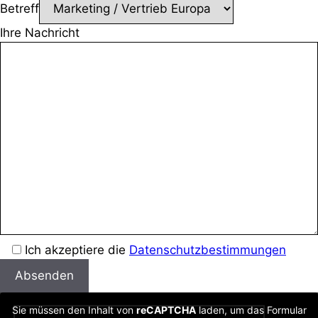
Betreff
Ihre Nachricht
B
Ich akzeptiere die
Datenschutzbestimmungen
i
t
t
Sie müssen den Inhalt von
reCAPTCHA
laden, um das Formular