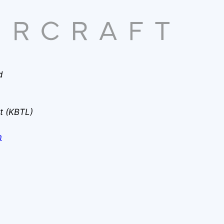
d
rt (KBTL)
m