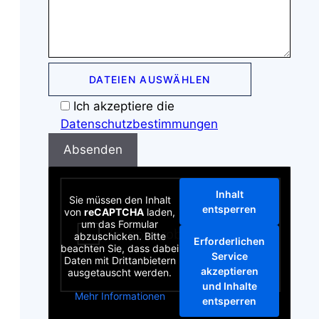
DATEIEN AUSWÄHLEN
B
Ich akzeptiere die
i
Datenschutzbestimmungen
t
t
e
l
Inhalt
Sie müssen den Inhalt
entsperren
a
von
reCAPTCHA
laden,
um das Formular
s
abzuschicken. Bitte
Erforderlichen
s
beachten Sie, dass dabei
Service
Daten mit Drittanbietern
e
akzeptieren
ausgetauscht werden.
n
und Inhalte
Mehr Informationen
S
entsperren