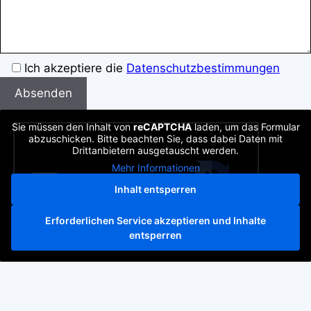
Bitte
Ich akzeptiere die
Datenschutzbestimmungen
lassen
Sie
dieses
Sie müssen den Inhalt von
reCAPTCHA
laden, um das Formular
Feld
abzuschicken. Bitte beachten Sie, dass dabei Daten mit
Drittanbietern ausgetauscht werden.
leer
Mehr Informationen
Inhalt entsperren
Erforderlichen Service akzeptieren und Inhalte
entsperren