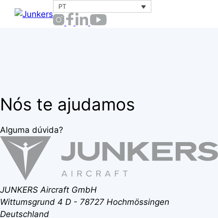
Pular
PT
Menu
para
o
conteúdo
Nós te ajudamos
Alguma dúvida?
JUNKERS Aircraft GmbH
Wittumsgrund 4
D - 78727 Hochmössingen
Deutschland