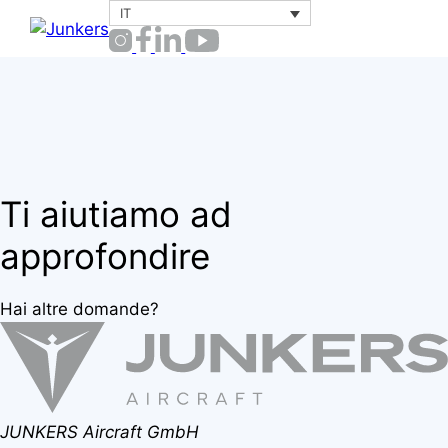
Vai
IT
Menu
al
contenuto
Ti aiutiamo ad
approfondire
Hai altre domande?
JUNKERS Aircraft GmbH