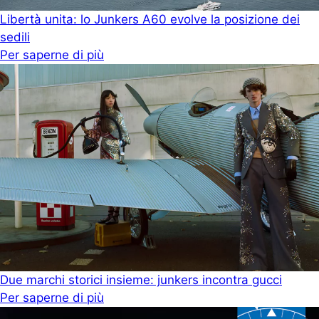
Libertà unita: lo Junkers A60 evolve la posizione dei
sedili
Per saperne di più
Due marchi storici insieme: junkers incontra gucci
Per saperne di più