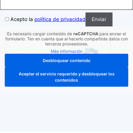
Bitte
Acepto la
política de privacidad
lassen
Sie
Es necesario cargar contenido de
reCAPTCHA
para enviar el
dieses
formulario. Ten en cuenta que al hacerlo compartirás datos con
terceros proveedores.
Feld
Más información
leer
Desbloquear contenido
Aceptar el servicio requerido y desbloquear los
contenidos