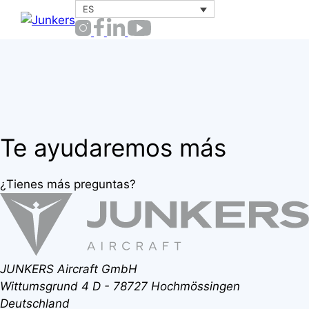
Saltar
ES
Menú
al
contenido
Te ayudaremos más
¿Tienes más preguntas?
JUNKERS Aircraft GmbH
Wittumsgrund 4
D - 78727 Hochmössingen
Deutschland