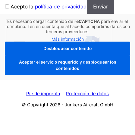
B
Acepto la
política de privacidad
i
t
Es necesario cargar contenido de
reCAPTCHA
para enviar el
t
formulario. Ten en cuenta que al hacerlo compartirás datos con
terceros proveedores.
e
Más información
l
a
Desbloquear contenido
s
Aceptar el servicio requerido y desbloquear los
s
contenidos
e
n
S
i
Pie de imprenta
Protección de datos
e
© Copyright 2026 - Junkers Aircraft GmbH
d
i
e
s